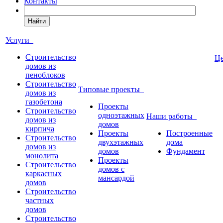
Контакты
Найти
Услуги
Строительство
Ц
домов из
пеноблоков
Строительство
Типовые проекты
домов из
газобетона
Проекты
Строительство
одноэтажных
Наши работы
домов из
домов
кирпича
Проекты
Построенные
Строительство
двухэтажных
дома
домов из
домов
Фундамент
монолита
Проекты
Строительство
домов с
каркасных
мансардой
домов
Строительство
частных
домов
Строительство