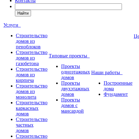
Контакты
Найти
Услуги
Строительство
Ц
домов из
пеноблоков
Строительство
Типовые проекты
домов из
газобетона
Проекты
Строительство
одноэтажных
Наши работы
домов из
домов
кирпича
Проекты
Построенные
Строительство
двухэтажных
дома
домов из
домов
Фундамент
монолита
Проекты
Строительство
домов с
каркасных
мансардой
домов
Строительство
частных
домов
Строительство