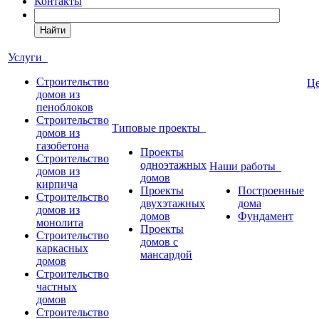
Контакты
Найти
Услуги
Строительство
Ц
домов из
пеноблоков
Строительство
Типовые проекты
домов из
газобетона
Проекты
Строительство
одноэтажных
Наши работы
домов из
домов
кирпича
Проекты
Построенные
Строительство
двухэтажных
дома
домов из
домов
Фундамент
монолита
Проекты
Строительство
домов с
каркасных
мансардой
домов
Строительство
частных
домов
Строительство