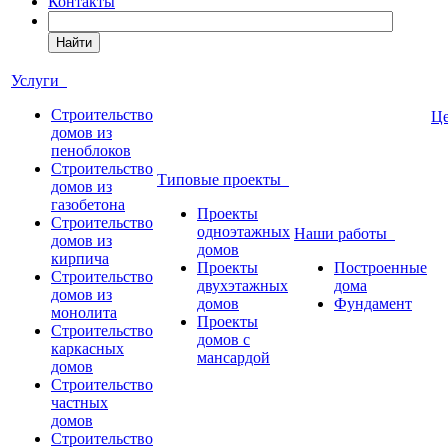
Контакты
Найти
Услуги
Строительство
Ц
домов из
пеноблоков
Строительство
Типовые проекты
домов из
газобетона
Проекты
Строительство
одноэтажных
Наши работы
домов из
домов
кирпича
Проекты
Построенные
Строительство
двухэтажных
дома
домов из
домов
Фундамент
монолита
Проекты
Строительство
домов с
каркасных
мансардой
домов
Строительство
частных
домов
Строительство