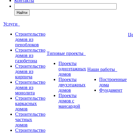
Контакты
Найти
Услуги
Строительство
Ц
домов из
пеноблоков
Строительство
Типовые проекты
домов из
газобетона
Проекты
Строительство
одноэтажных
Наши работы
домов из
домов
кирпича
Проекты
Построенные
Строительство
двухэтажных
дома
домов из
домов
Фундамент
монолита
Проекты
Строительство
домов с
каркасных
мансардой
домов
Строительство
частных
домов
Строительство