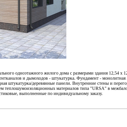
льного одноэтажного жилого дома с размерами здания 12,54 x 12
вентканалов и дымоходов - штукатурка. Фундамент - монолитная
ая штукатурка/деревянные панели. Внутренние стены и перегоро
ием теплошумоизоляционных материалов типа "URSA" в межбало
стиковые, выполненные по индивидуальному заказу.