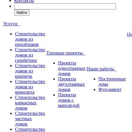
Контакты
Найти
Услуги
Строительство
Ц
домов из
пеноблоков
Строительство
Типовые проекты
домов из
газобетона
Проекты
Строительство
одноэтажных
Наши работы
домов из
домов
кирпича
Проекты
Построенные
Строительство
двухэтажных
дома
домов из
домов
Фундамент
монолита
Проекты
Строительство
домов с
каркасных
мансардой
домов
Строительство
частных
домов
Строительство