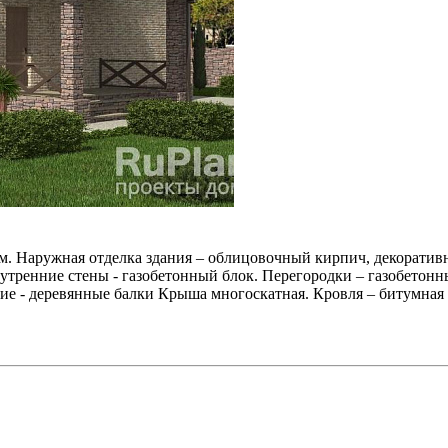
0 м. Наружная отделка здания – облицовочный кирпич, декорати
тренние стены - газобетонный блок. Перегородки – газобетонны
е - деревянные балки Крыша многоскатная. Кровля – битумная ч