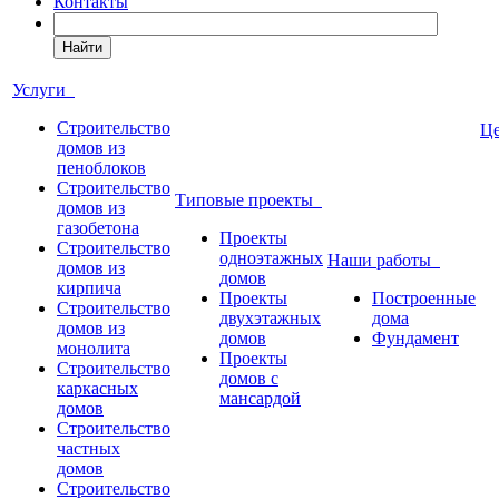
Контакты
Найти
Услуги
Строительство
Ц
домов из
пеноблоков
Строительство
Типовые проекты
домов из
газобетона
Проекты
Строительство
одноэтажных
Наши работы
домов из
домов
кирпича
Проекты
Построенные
Строительство
двухэтажных
дома
домов из
домов
Фундамент
монолита
Проекты
Строительство
домов с
каркасных
мансардой
домов
Строительство
частных
домов
Строительство