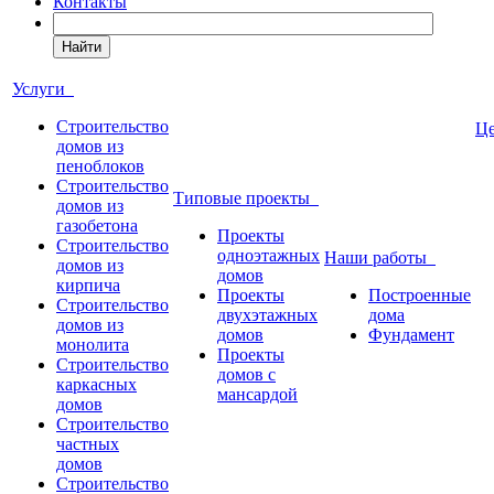
Контакты
Найти
Услуги
Строительство
Ц
домов из
пеноблоков
Строительство
Типовые проекты
домов из
газобетона
Проекты
Строительство
одноэтажных
Наши работы
домов из
домов
кирпича
Проекты
Построенные
Строительство
двухэтажных
дома
домов из
домов
Фундамент
монолита
Проекты
Строительство
домов с
каркасных
мансардой
домов
Строительство
частных
домов
Строительство