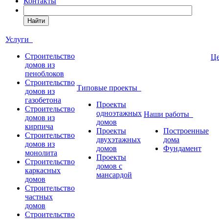
Контакты
Найти
Услуги
Строительство
Ц
домов из
пеноблоков
Строительство
Типовые проекты
домов из
газобетона
Проекты
Строительство
одноэтажных
Наши работы
домов из
домов
кирпича
Проекты
Построенные
Строительство
двухэтажных
дома
домов из
домов
Фундамент
монолита
Проекты
Строительство
домов с
каркасных
мансардой
домов
Строительство
частных
домов
Строительство