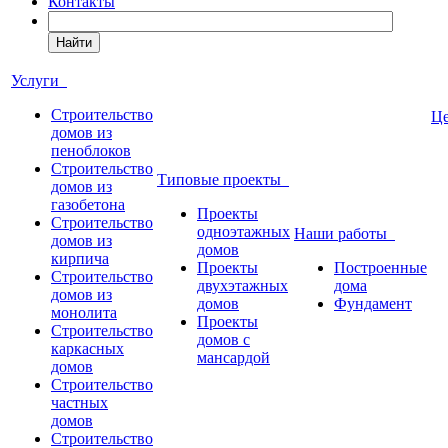
Контакты
Найти
Услуги
Строительство
Ц
домов из
пеноблоков
Строительство
Типовые проекты
домов из
газобетона
Проекты
Строительство
одноэтажных
Наши работы
домов из
домов
кирпича
Проекты
Построенные
Строительство
двухэтажных
дома
домов из
домов
Фундамент
монолита
Проекты
Строительство
домов с
каркасных
мансардой
домов
Строительство
частных
домов
Строительство