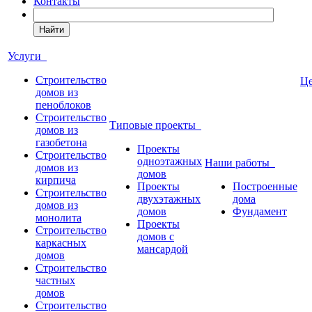
Контакты
Найти
Услуги
Строительство
Ц
домов из
пеноблоков
Строительство
Типовые проекты
домов из
газобетона
Проекты
Строительство
одноэтажных
Наши работы
домов из
домов
кирпича
Проекты
Построенные
Строительство
двухэтажных
дома
домов из
домов
Фундамент
монолита
Проекты
Строительство
домов с
каркасных
мансардой
домов
Строительство
частных
домов
Строительство