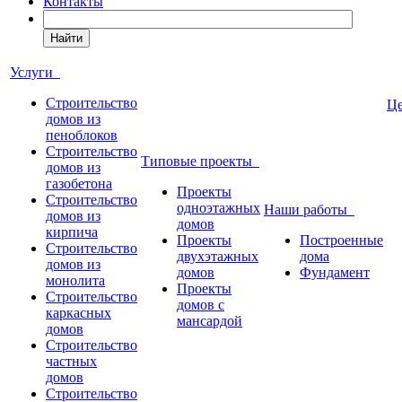
Контакты
Найти
Услуги
Строительство
Ц
домов из
пеноблоков
Строительство
Типовые проекты
домов из
газобетона
Проекты
Строительство
одноэтажных
Наши работы
домов из
домов
кирпича
Проекты
Построенные
Строительство
двухэтажных
дома
домов из
домов
Фундамент
монолита
Проекты
Строительство
домов с
каркасных
мансардой
домов
Строительство
частных
домов
Строительство