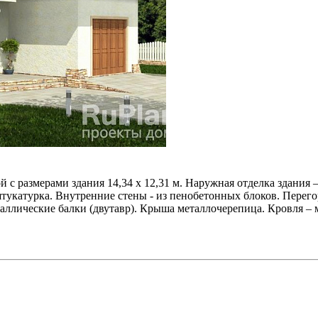
 с размерами здания 14,34 x 12,31 м. Наружная отделка здания
укатурка. Внутренние стены - из пенобетонных блоков. Перегор
ллические балки (двутавр). Крыша металлочерепица. Кровля – 